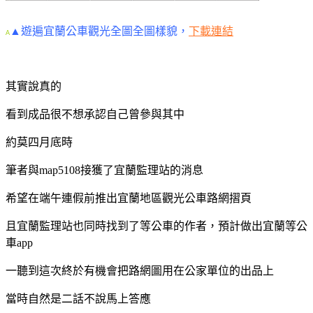
▲遊遍宜蘭公車觀光全圖全圖樣貌，
下載連結
A
其實說真的
看到成品很不想承認自己曾參與其中
約莫四月底時
筆者與map5108接獲了宜蘭監理站的消息
希望在端午連假前
推出宜蘭地區觀光公車路網摺頁
且宜蘭監理站也同時找到了等公車的作者，預計做出宜蘭等公
車app
一聽到這次終於有機會把路網圖用在公家單位的出品上
當時自然是二話不說馬上答應