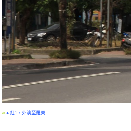
▲紅1，外澳至羅東
09