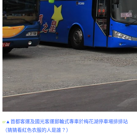
▲首都客運及國光客運郵輪式專車於梅花湖停車場排排站
07
（猜猜看紅色衣服的人是誰？）