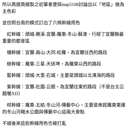
所以再摺頁繪製之初筆者便與map5108討論出以「地區」做為
主色彩
並仿照台南的模式訂出了六條幹線用色
紅幹線：頭城-礁溪-宜蘭-羅東-冬山-蘇澳，行經了宜蘭縣最
重要的都會區
橘幹線：宜蘭-員山-大同-松羅，為宜蘭往西的路段
綠幹線：羅東-三星-天送埤，為羅東以西的路段
藍幹線：頭城-大里-石城，主要是頭城以北濱海的路段
紫幹線：宜蘭-壯圍-公館，為宜蘭往東的路段（不是台北公
館喔XD）
棕幹線：羅東-五結-冬山河-傳藝中心，主要是串起羅東東邊
的冬山河親水公園與傳藝中心這兩大景點
不過後來這些幹線用色也被打亂