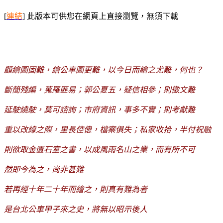
[
連結
] 此版本可供您在網頁上直接瀏覽，無須下載
顧繪圖固難，繪公車圖更難，以今日而繪之尤難，何也？
斷簡殘編，蒐羅匪易；郭公夏五，疑信相參；則徵文難
延駛繞駛，莫可諮詢；市府資訊，事多不實；則考獻難
重以改線之際，里長倥傯，檔案俱失；私家收拾，半付祝融
則欲取金匱石室之書，以成風雨名山之業，而有所不可
然即今為之，尚非甚難
若再經十年二十年而繪之，則真有難為者
是台北公車甲子來之史，將無以昭示後人