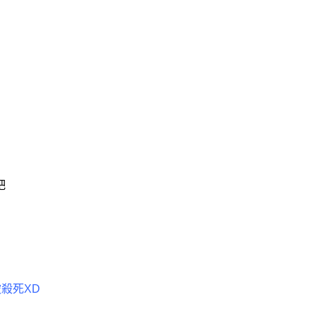
吧
殺死XD