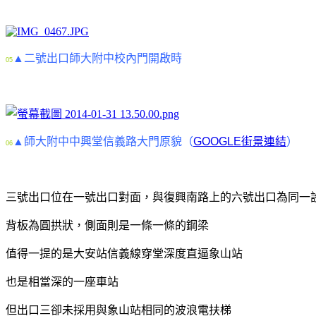
▲二號出口師大附中校內門開啟時
05
▲師大附中中興堂信義路大門原貌（
GOOGLE街景連結
）
06
三號出口位在一號出口對面，
與復興南路上的六號出口為同一
背板為圓拱狀，側面則是一條一條的鋼梁
值得一提的是大安站信義線穿堂深度直逼象山站
也是相當深的一座車站
但出口三卻未採用與象山站相同的波浪電扶梯