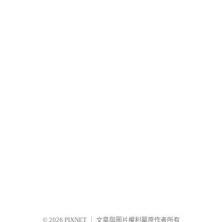
© 2026
PIXNET
｜
文章與圖片權利屬原作者所有