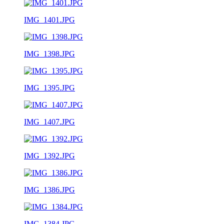
IMG_1401.JPG
IMG_1398.JPG
IMG_1395.JPG
IMG_1407.JPG
IMG_1392.JPG
IMG_1386.JPG
IMG_1384.JPG