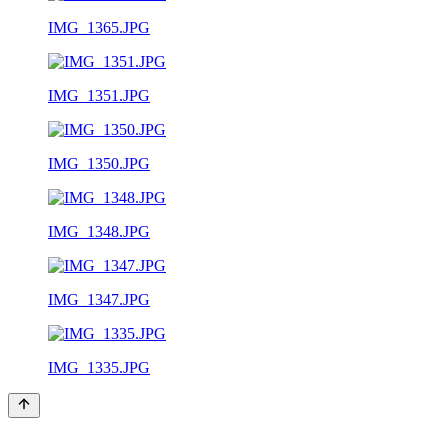
IMG_1365.JPG
IMG_1351.JPG
IMG_1350.JPG
IMG_1348.JPG
IMG_1347.JPG
IMG_1335.JPG