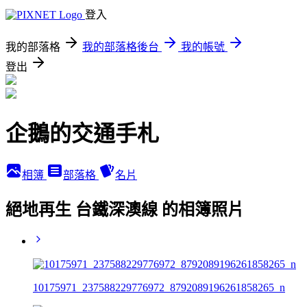
登入
我的部落格
我的部落格後台
我的帳號
登出
企鵝的交通手札
相簿
部落格
名片
絕地再生 台鐵深澳線 的相簿照片
10175971_237588229776972_8792089196261858265_n