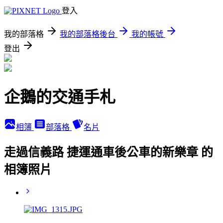
登入
我的部落格
我的部落格後台
我的帳號
登出
企鵝的交通手札
相簿
部落格
名片
走過信義路 捷運通車後公車的新樂章 的
相簿照片