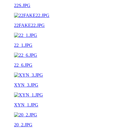
22S.JPG
22FAKE22.JPG
22_1.JPG
22_6.JPG
XYN_3.JPG
XYN_1.JPG
20_2.JPG